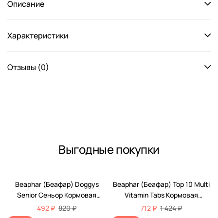
Описание
Характеристики
Отзывы (0)
Выгодные покупки
-40%
-50%
Beaphar (Беафар) Doggys
Beaphar (Беафар) Top 10 Multi
Senior Сеньор Кормовая
Vitamin Tabs Кормовая
Витаминная Добавка Для
Витаминная Добавка Для
492 ₽
820 ₽
712 ₽
1 424 ₽
Пожилых Собак 75шт 11519
Собак 180шт 12542