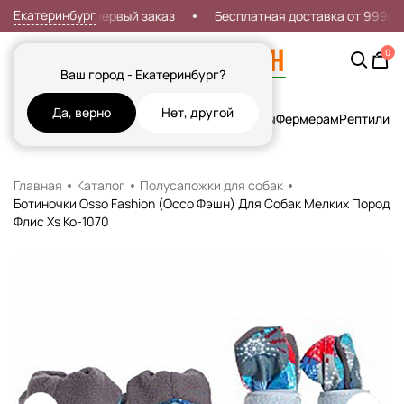
Екатеринбург
Скидка 7% на первый заказ
Бесплатная доставка от 999р
0
Ваш город - Екатеринбург?
Да, верно
Нет, другой
Кошки
Собаки
Рыбы
Грызуны и Хорьки
Птицы
Фермерам
Рептилии
Х
Главная
Каталог
Полусапожки для собак
Ботиночки Osso Fashion (Оссо Фэшн) Для Собак Мелких Пород
Флис Xs Ко-1070