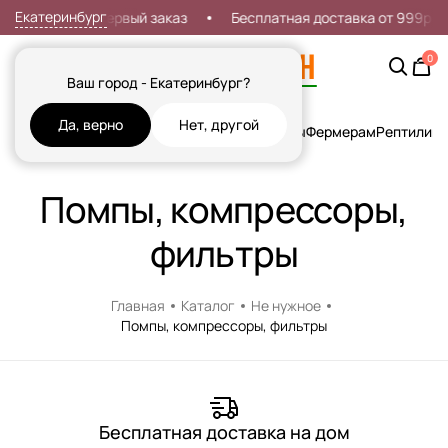
Екатеринбург
Скидка 7% на первый заказ
Бесплатная доставка от 999р
0
Ваш город - Екатеринбург?
Да, верно
Нет, другой
Кошки
Собаки
Рыбы
Грызуны и Хорьки
Птицы
Фермерам
Рептилии
Х
Помпы, компрессоры,
фильтры
Главная
Каталог
Не нужное
Помпы, компрессоры, фильтры
Бесплатная доставка на дом