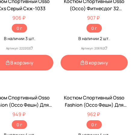
тюм Спортивный Osso
Костюм Спортивный Osso
Xxs Серый Скж-1033
(Оссо) Фитнесдог 32
Скф-1006
906 ₽
907 ₽
0 г
0 г
В наличии
3
шт.
В наличии
2
шт.
Артикул: 222202
Артикул: 206162
В корзину
В корзину
тюм Спортивный Osso
Костюм Спортивный Osso
hion (Оссо Фешн) Для
Fashion (Оссо Фешн) Для
ак Мелких Пород Р 32
Собак Р 30 Чемпион Графит
949 ₽
962 ₽
ион Графит Серый Скч
Серый Скч 1013
0 г
0 г
1014
В наличии
4
шт.
В наличии
4
шт.