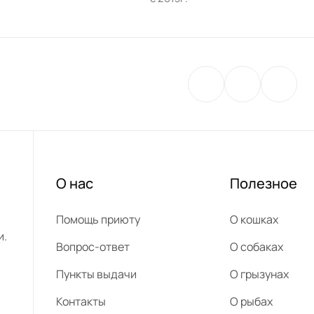
О нас
Полезное
Помощь приюту
О кошках
и.
Вопрос-ответ
О собаках
Пункты выдачи
О грызунах
Контакты
О рыбах