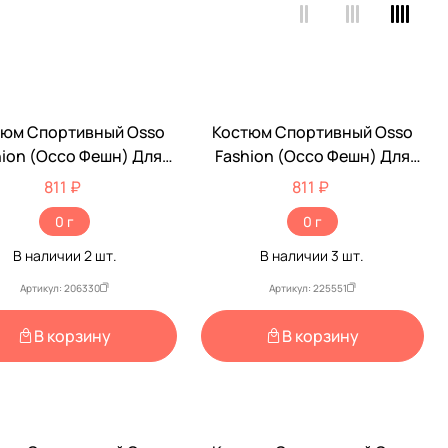
тюм Спортивный Osso
Костюм Спортивный Osso
hion (Оссо Фешн) Для
Fashion (Оссо Фешн) Для
обак Чемпион Р.20
Собак Мелких Пород Р 20
811 ₽
811 ₽
Скч-1001
Чемпион Синий Серый Скч
0 г
0 г
1041
В наличии
2
шт.
В наличии
3
шт.
Артикул: 206330
Артикул: 225551
В корзину
В корзину