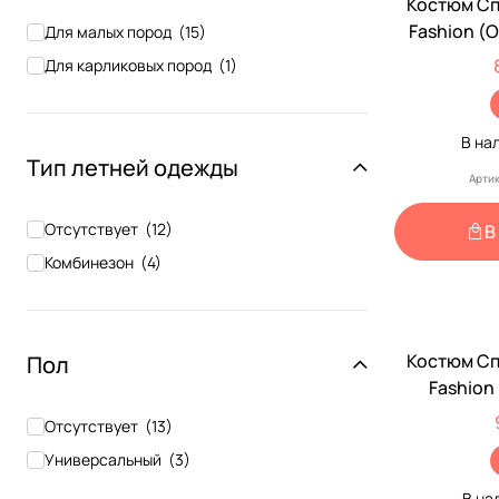
Костюм Сп
Fashion (
Для малых пород
(
15
)
Собак Мел
Для карликовых пород
(
1
)
Чемпион 
С
В на
Тип летней одежды
Артик
Отсутствует
(
12
)
В
Комбинезон
(
4
)
Костюм Сп
Пол
Fashion
Чемпион 
Отсутствует
(
13
)
Универсальный
(
3
)
В на