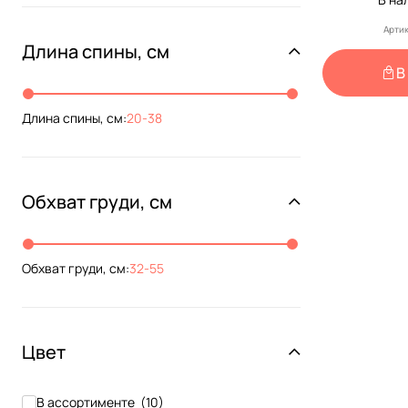
Артик
Длина спины, см
В
Длина спины, см:
20
-
38
Обхват груди, см
Обхват груди, см:
32
-
55
Цвет
В ассортименте
(
10
)