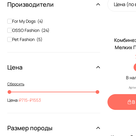
Производители
Цена (по
For My Dogs
(
4
)
OSSO Fashion
(
24
)
Pet Fashion
(
5
)
Комбинез
Мелких 
Бабочка M 
Pet Fash
Цена
Ун
В на
Сбросить
Арти
Цена:
715
-
1553
В
Размер породы