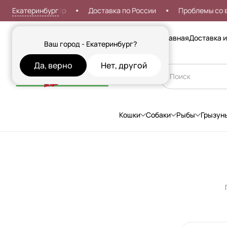
Екатеринбург
ставка от 999р
Доставка по России
Проблемы со вход
Сезонные товары
Главная
Доставка и
Ваш город - Екатеринбург?
Да, верно
Нет, другой
Кошки
Собаки
Рыбы
Грызун