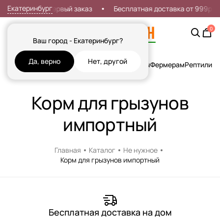
Екатеринбург
Скидка 7% на первый заказ
Бесплатная доставка от 999р
0
Ваш город - Екатеринбург?
Да, верно
Нет, другой
Кошки
Собаки
Рыбы
Грызуны и Хорьки
Птицы
Фермерам
Рептилии
Х
Корм для грызунов
импортный
Главная
Каталог
Не нужное
Корм для грызунов импортный
Бесплатная доставка на дом