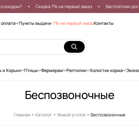
 входом?
Скидка 7% на первый заказ
Бесплатная доста
 оплата
Пункты выдачи
-7% на первый заказ
Контакты
ы и Хорьки
Птицы
Фермерам
Рептилии
Холистик корма
Экон
Беспозвоночные
Главная
Каталог
Живой уголок
Беспозвоночные