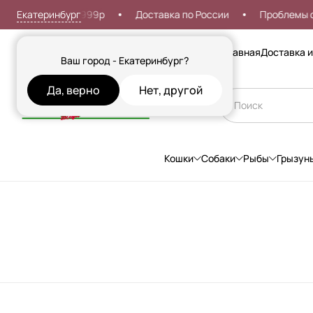
Екатеринбург
ая доставка от 999р
Доставка по России
Проблемы со
Сезонные товары
Главная
Доставка и
Ваш город - Екатеринбург?
Да, верно
Нет, другой
Кошки
Собаки
Рыбы
Грызун