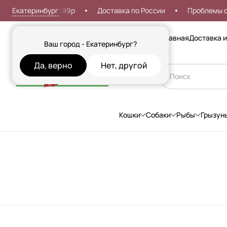
Екатеринбург
я доставка от 999р
Доставка по России
Проблемы со 
Сезонные товары
Главная
Доставка и
Ваш город - Екатеринбург?
Да, верно
Нет, другой
Кошки
Собаки
Рыбы
Грызун