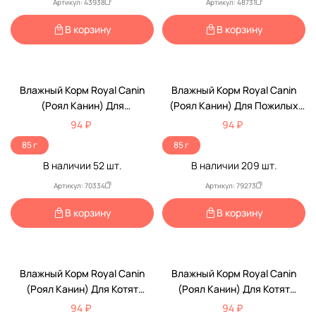
Артикул: 43938
Артикул: 48731
В корзину
В корзину
Низкая Цена
Низкая Цена
Влажный Корм Royal Canin
Влажный Корм Royal Canin
(Роял Канин) Для
(Роял Канин) Для Пожилых
Стерилизованных Кошек И
Кошек Старше 12 Лет
94 ₽
94 ₽
Кастрированных Котов
Аппетитные Кусочки В Желе
85 г
85 г
Аппетитные Кусочки В Желе
Feline Health Nutrition Ageing
В наличии
52
шт.
В наличии
209
шт.
Feline Health Nutrition
12+ Jelly 85г (1*12)
Sterilised Jelly 85г (1*12)
Артикул: 70334
Артикул: 79273
В корзину
В корзину
Низкая Цена
Низкая Цена
Влажный Корм Royal Canin
Влажный Корм Royal Canin
(Роял Канин) Для Котят
(Роял Канин) Для Котят
Аппетитные Кусочки В Желе
Аппетитные Кусочки В Соусе
94 ₽
94 ₽