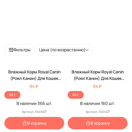
Фильтры
Цена (по возрастанию)
Низкая Цена
Низкая Цена
Влажный Корм Royal Canin
Влажный Корм Royal Canin
(Роял Канин) Для Кошек
(Роял Канин) Для Кошек
Аппетитные Кусочки В Желе
Аппетитные Кусочки В Соусе
94 ₽
94 ₽
Feline Health Nutrition
Health Nutrition Instinctive
85 г
85 г
Instinctive Jelly 85г
Gravy 85г
В наличии
366
шт.
В наличии
160
шт.
Артикул: 35490
Артикул: 30314
В корзину
В корзину