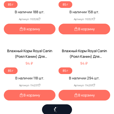
Feline Health Nutrition Kitten
Feline Health Nutrition Kitten
85 г
85 г
Jelly 85г (1*12)
Gravy 85г
В наличии
188
шт.
В наличии
158
шт.
Артикул: 110326
Артикул: 110327
В корзину
В корзину
Низкая Цена
Низкая Цена
Влажный Корм Royal Canin
Влажный Корм Royal Canin
(Роял Канин) Для
(Роял Канин) Для
Кастрированных И
Кастрированных И
94 ₽
94 ₽
Стерилизованных Котят В
Стерилизованных Котят В
85 г
85 г
Желе Feline Health Nutrition
Соусе Feline Health Nutrition
В наличии
118
шт.
В наличии
294
шт.
Kitten Sterilised Jelly 85г
Kitten Sterilised Gravy 85г
Артикул: 114237
Артикул: 114297
В корзину
В корзину