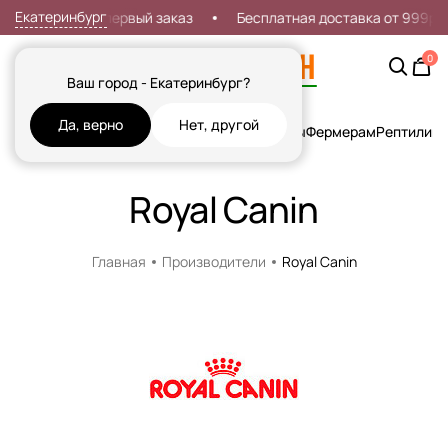
Екатеринбург
Скидка 7% на первый заказ
Бесплатная доставка от 999р
0
Ваш город - Екатеринбург?
Да, верно
Нет, другой
Кошки
Собаки
Рыбы
Грызуны и Хорьки
Птицы
Фермерам
Рептилии
Х
Royal Canin
Главная
Производители
Royal Canin