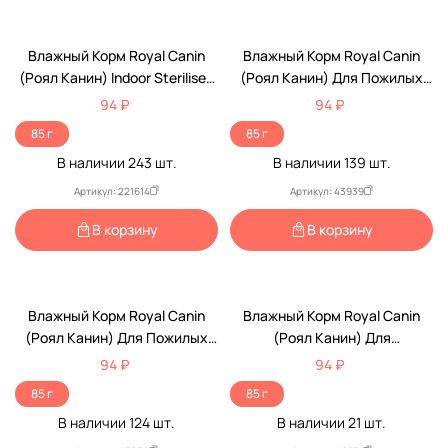
Низкая Цена
Низкая Цена
Влажный Корм Royal Canin
Влажный Корм Royal Canin
(Роял Канин) Indoor Sterilised
(Роял Канин) Для Пожилых
Для Стерилизованных Кошек,
Кошек Старше 12 Лет
94 ₽
94 ₽
Живущих Дома Желе 85г
Аппетитные Кусочки В Соусе
85 г
85 г
(1*28)
Feline Health Nutrition Ageing
В наличии
243
шт.
В наличии
139
шт.
+12 Gravy 85г
Артикул: 221614
Артикул: 43939
В корзину
В корзину
Низкая Цена
Низкая Цена
Влажный Корм Royal Canin
Влажный Корм Royal Canin
(Роял Канин) Для Пожилых
(Роял Канин) Для
Кошек Старше 7 Лет Мясные
Кастрированных Котов И
94 ₽
94 ₽
Кусочки В Соусе Feline Health
Стерилизованных Кошек
85 г
85 г
Nutrition Instinctive 7+ Gravy
Аппетитные Кусочки В Соусе
В наличии
124
шт.
В наличии
21
шт.
85г
Feline Health Nutrition
Sterilised Gravy 85г (1*12)