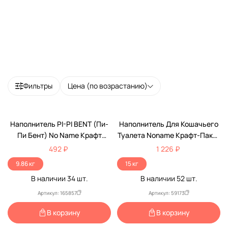
Фильтры
Цена (по возрастанию)
Наполнитель PI-PI BENT (Пи-
Наполнитель Для Кошачьего
Пи Бент) No Name Крафт
Туалета Noname Крафт-Пакет
Пакет 25л
15кг
492 ₽
1 226 ₽
9.86 кг
15 кг
В наличии
34
шт.
В наличии
52
шт.
Артикул: 165857
Артикул: 59173
В корзину
В корзину