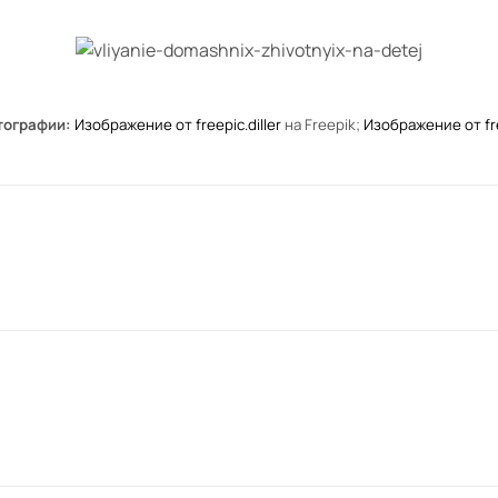
тографии:
Изображение от freepic.diller
на Freepik;
Изображение от fre