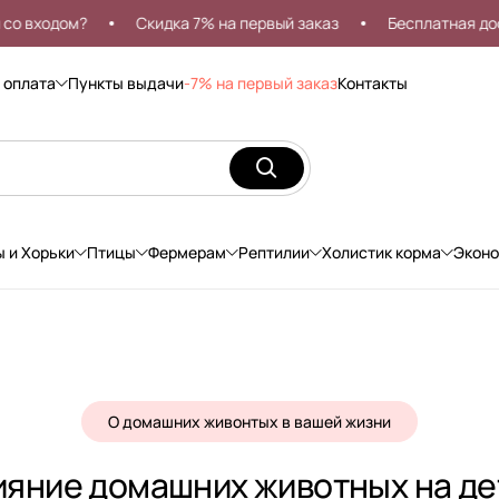
дом?
Скидка 7% на первый заказ
Бесплатная доставка 
 оплата
Пункты выдачи
-7% на первый заказ
Контакты
ы и Хорьки
Птицы
Фермерам
Рептилии
Холистик корма
Экон
О домашних живонтых в вашей жизни
ияние домашних животных на де