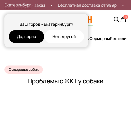
Екатеринбург
ка 7% на первый заказ
Бесплатная доставка от 999р
Д
0
Ваш город - Екатеринбург?
Да, верно
Нет, другой
Кошки
Собаки
Рыбы
Грызуны и Хорьки
Птицы
Фермерам
Рептилии
Х
О здоровье собак
Проблемы с ЖКТ у собаки