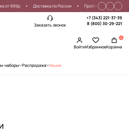
99р
Доставка по России
Проблемы со входом?
Ск
+7 (343) 221-37-39
8 (800) 30-29-221
Заказать звонок
0
Войти
Избранное
Корзина
ом-наборы
Распродажа
Акции
и