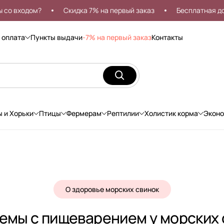
одом?
Скидка 7% на первый заказ
Бесплатная доставка
 оплата
Пункты выдачи
-7% на первый заказ
Контакты
ы и Хорьки
Птицы
Фермерам
Рептилии
Холистик корма
Экон
О здоровье морских свинок
емы с пищеварением у морских 