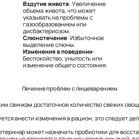
Вздутие живота
: Увеличение
объема живота, что может
указывать на проблемы с
газообразованием или
дисбактериозом.
Слюнотечение
: Избыточное
выделение слюны.
Изменения в поведении
:
Беспокойство, унылость или
изменение общего состояния.
Лечение проблем с пищеварением
ким свинкам достаточное количество свежих овоще
уется внести изменения в рацион, это следует де
 ветеринар может назначить пробиотики для восс
я или не проходят в течение нескольких дней, в