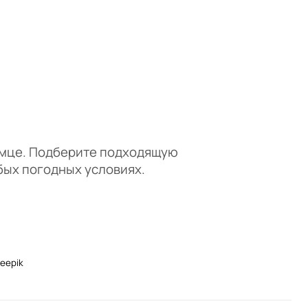
омце. Подберите подходящую
бых погодных условиях.
reepik