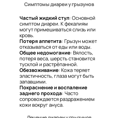
Симптомы диареи у грызунов
Частый жидкий стул
: Основной
симптом диареи. К фекалиям
могут примешиваться слизь или
кровь.
Потеря аппетита
: Грызун может
отказываться от еды или воды.
Общее недомогание
: Вялость,
потеря веса, шерсть становится
тусклой и растрёпанной.
Обезвоживание
: Кожа теряет
эластичность, глаза могут быть
запавшими.
Покраснение и воспаление
заднего прохода
: Часто
сопровождается раздражением
кожи вокруг ануса.
Лечение диареи у грызунов