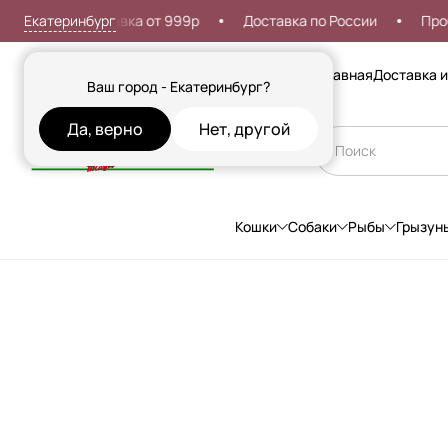
Екатеринбург
тная доставка от 999р
Доставка по России
Проблемы 
Сезонные товары
Главная
Доставка и
Ваш город - Екатеринбург?
Да, верно
Нет, другой
Кошки
Собаки
Рыбы
Грызун