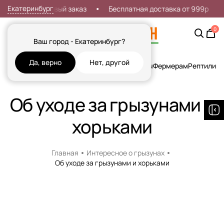
Екатеринбург
кидка 7% на первый заказ
Бесплатная доставка от 999р
0
Ваш город - Екатеринбург?
Да, верно
Нет, другой
Кошки
Собаки
Рыбы
Грызуны и Хорьки
Птицы
Фермерам
Рептилии
Х
Об уходе за грызунами и
хорьками
Главная
Интересное о грызунах
Об уходе за грызунами и хорьками