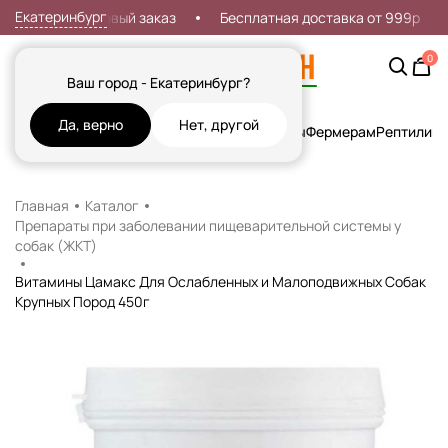
Екатеринбург
кидка 7% на первый заказ
Бесплатная доставка от 999р
0
Ваш город - Екатеринбург?
Да, верно
Нет, другой
Кошки
Собаки
Рыбы
Грызуны и Хорьки
Птицы
Фермерам
Рептилии
Х
Главная
Каталог
Препараты при заболевании пищеварительной системы у
собак (ЖКТ)
Витамины Цамакс Для Ослабленных и Малоподвижных Собак
Крупных Пород 450г