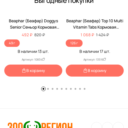
Выгодные покупки
-40%
-25%
Beaphar (Беафар) Doggys
Beaphar (Беафар) Top 10 Multi
Senior Сеньор Кормовая
Vitamin Tabs Кормовая
Витаминная Добавка Для
Витаминная Добавка Для
492 ₽
820 ₽
1 068 ₽
1 424 ₽
Пожилых Собак 75шт 11519
Собак 180шт 12542
49 г
126 г
В наличии
13
шт.
В наличии
17
шт.
Артикул: 10834
Артикул: 13516
В корзину
В корзину