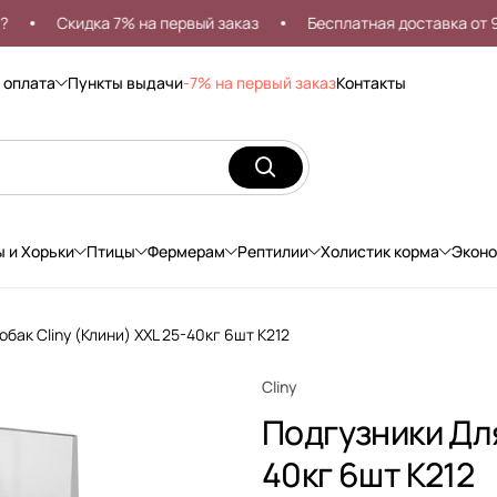
Скидка 7% на первый заказ
Бесплатная доставка от 999р
 оплата
Пункты выдачи
-7% на первый заказ
Контакты
ы и Хорьки
Птицы
Фермерам
Рептилии
Холистик корма
Экон
бак Cliny (Клини) XXL 25-40кг 6шт К212
Cliny
Подгузники Для
40кг 6шт К212