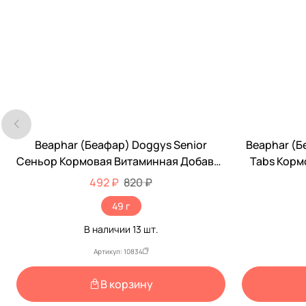
Beaphar (Беафар) Doggys Senior
Beaphar (Бе
-40%
-25%
Сеньор Кормовая Витаминная Добавка
Tabs Корм
Для Пожилых Собак 75шт 11519
Для
492 ₽
820 ₽
49 г
В наличии
13
шт.
Артикул: 10834
В корзину