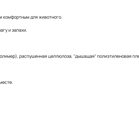
 и комфортным для животного.
агу и запахи.
полимер), распушенная целлюлоза, "дышащая" полиэтиленовая пл
месте.