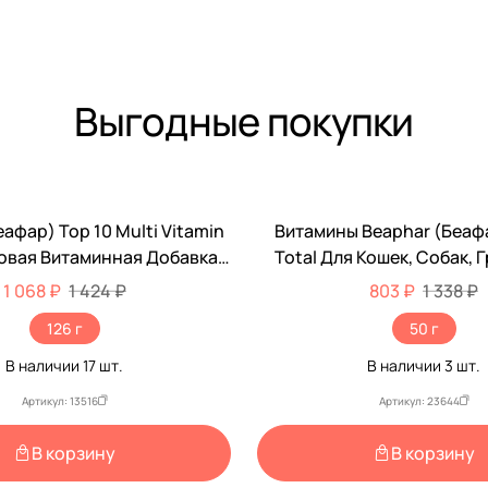
Выгодные покупки
афар) Top 10 Multi Vitamin
Витамины Beaphar (Беафа
-40%
овая Витаминная Добавка
Total Для Кошек, Собак, 
 Собак 180шт 12542
Птиц При Линьке 50м
1 068 ₽
1 424 ₽
803 ₽
1 338 ₽
126 г
50 г
В наличии
17
шт.
В наличии
3
шт.
Артикул: 13516
Артикул: 23644
В корзину
В корзину