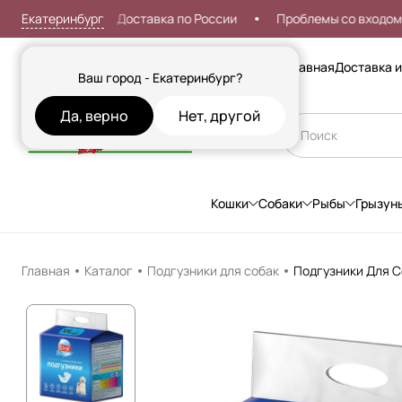
Екатеринбург
от 999р
Доставка по России
Проблемы со входом?
Сезонные товары
Главная
Доставка и
Ваш город - Екатеринбург?
Да, верно
Нет, другой
Кошки
Собаки
Рыбы
Грызун
Главная
Каталог
Подгузники для собак
Подгузники Для Со