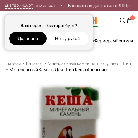
Екатеринбург
кидка 7% на первый заказ
Бесплатная доставка от 999р
0
Ваш город - Екатеринбург?
Да, верно
Нет, другой
Кошки
Собаки
Рыбы
Грызуны и Хорьки
Птицы
Фермерам
Рептилии
Х
Главная
Каталог
Минеральные камни для попугаев (Птиц)
Минеральный Камень Для Птиц Кеша Апельсин