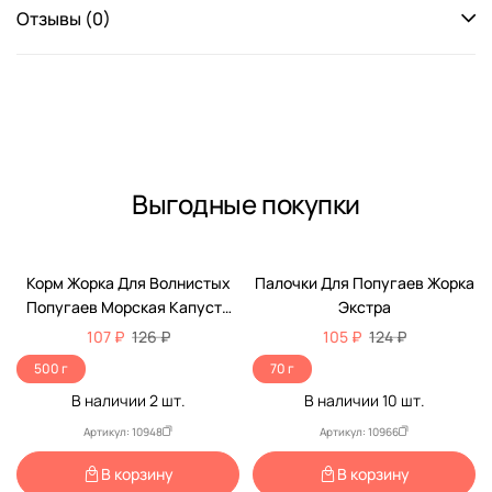
Отзывы (0)
Выгодные покупки
-15%
-15%
Корм Жорка Для Волнистых
Палочки Для Попугаев Жорка
Попугаев Морская Капуста
Экстра
500г (1*18)
107 ₽
126 ₽
105 ₽
124 ₽
500 г
70 г
В наличии
2
шт.
В наличии
10
шт.
Артикул: 10948
Артикул: 10966
В корзину
В корзину