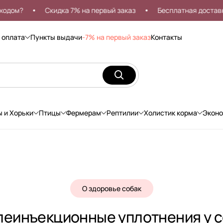
Скидка 7% на первый заказ
Бесплатная доставка от 9
 оплата
Пункты выдачи
-7% на первый заказ
Контакты
ы и Хорьки
Птицы
Фермерам
Рептилии
Холистик корма
Экон
О здоровье собак
леинъекционные уплотнения у с