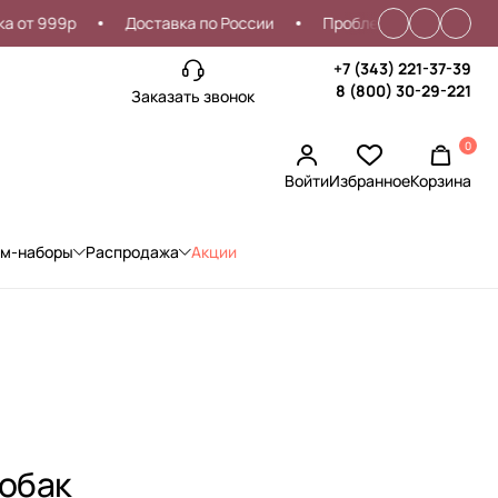
99р
Доставка по России
Проблемы со входом?
С
+7 (343) 221-37-39
8 (800) 30-29-221
Заказать звонок
0
Войти
Избранное
Корзина
ом-наборы
Распродажа
Акции
обак