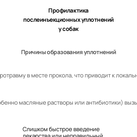
Профилактика
послеинъекционных уплотнений
у собак
Причины образования уплотнений
ротравму в месте прокола, что приводит к локаль
бенно масляные растворы или антибиотики) выз
Слишком быстрое введение
лекарства или неправильный